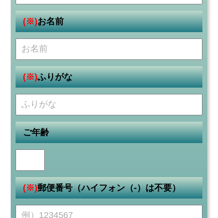
(※)
お名前
(※)
ふりがな
ご年齢
(※)
郵便番号（ハイフォン（-）は不要）