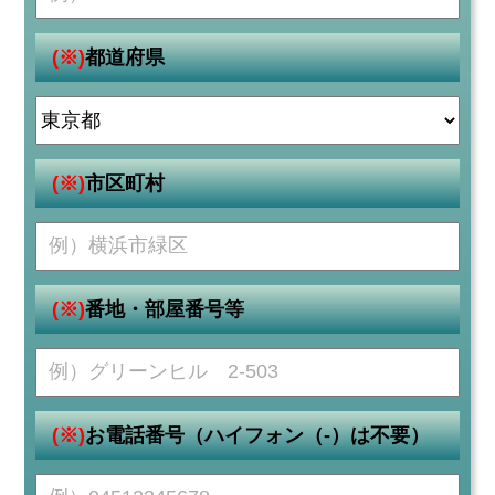
(※)
都道府県
(※)
市区町村
(※)
番地・部屋番号等
(※)
お電話番号（ハイフォン（-）は不要）