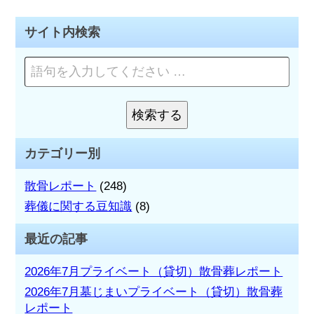
ナ
ビ
サイト内検索
ゲ
ペ
ー
ー
ジ
シ
を
検索する
検
検
ョ
索
索:
カテゴリー別
ン
散骨レポート
(248)
葬儀に関する豆知識
(8)
最近の記事
2026年7月プライベート（貸切）散骨葬レポート
2026年7月墓じまいプライベート（貸切）散骨葬
レポート