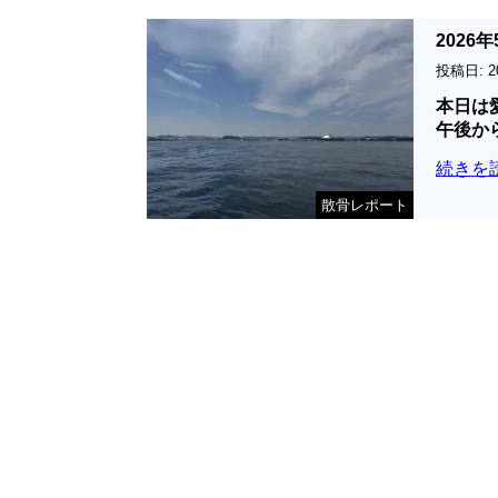
202
投稿日: 2
本日は
午後か
続きを
散骨レポート