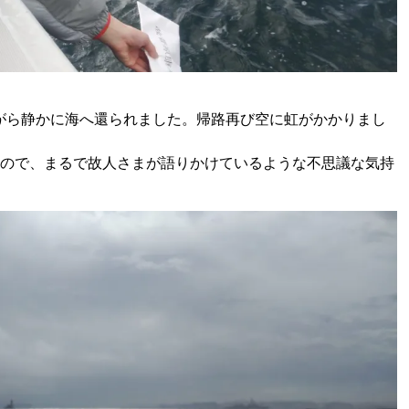
がら静かに海へ還られました。帰路再び空に虹がかかりまし
たので、まるで故人さまが語りかけているような不思議な気持