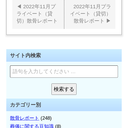
2022年11月プ
2022年11月プラ
投
ライベート（貸
イベート（貸切）
切）散骨レポート
散骨レポート
稿
ナ
ビ
サイト内検索
ゲ
ペ
ー
ー
シ
ジ
を
検索する
ョ
検
検
索
索:
ン
カテゴリー別
散骨レポート
(248)
葬儀に関する豆知識
(8)