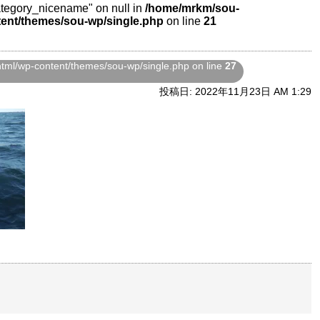
category_nicename" on null in
/home/mrkm/sou-
ent/themes/sou-wp/single.php
on line
21
ml/wp-content/themes/sou-wp/single.php on line
27
投稿日: 2022年11月23日 AM 1:29