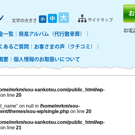
サイトマップ
文字の大きさ
お電
金一覧
簡易アルバム（代行散骨葬）
くあるご質問
お客さまの声（クチコミ）
概要
個人情報のお取扱いについて
ome/mrkm/sou-sankotsu.com/public_html/wp-
on line
20
cat_name" on null in
/home/mrkm/sou-
ent/themes/sou-wp/single.php
on line
20
ome/mrkm/sou-sankotsu.com/public_html/wp-
on line
21