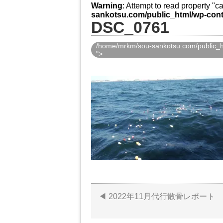
Warning
: Attempt to read property "
sankotsu.com/public_html/wp-cont
DSC_0761
/home/mrkm/sou-sankotsu.com/public_ht
">
2022年11月代行散骨レポート
投