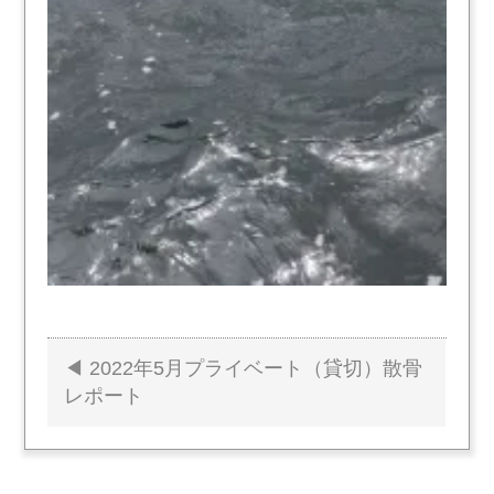
2022年5月プライベート（貸切）散骨
投
レポート
稿
ナ