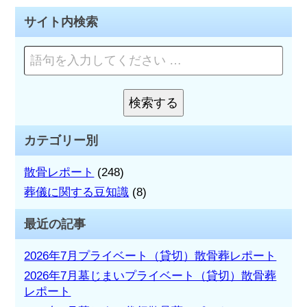
ビ
サイト内検索
ゲ
ペ
ー
ー
ジ
シ
を
検索する
検
検
ョ
索
索:
カテゴリー別
ン
散骨レポート
(248)
葬儀に関する豆知識
(8)
最近の記事
2026年7月プライベート（貸切）散骨葬レポート
2026年7月墓じまいプライベート（貸切）散骨葬
レポート