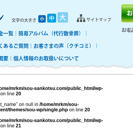
サイトマップ
文字の大きさ
お電
金一覧
簡易アルバム（代行散骨葬）
くあるご質問
お客さまの声（クチコミ）
概要
個人情報のお取扱いについて
ome/mrkm/sou-sankotsu.com/public_html/wp-
on line
20
cat_name" on null in
/home/mrkm/sou-
ent/themes/sou-wp/single.php
on line
20
ome/mrkm/sou-sankotsu.com/public_html/wp-
on line
21