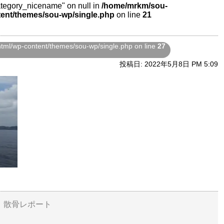
category_nicename" on null in
/home/mrkm/sou-
ent/themes/sou-wp/single.php
on line
21
ml/wp-content/themes/sou-wp/single.php on line
27
投稿日: 2022年5月8日 PM 5:09
切）散骨レポート