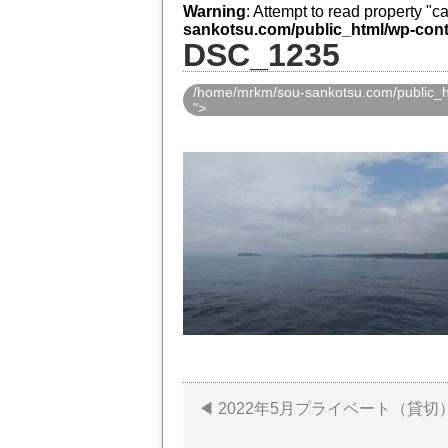
Warning
: Attempt to read property "
sankotsu.com/public_html/wp-cont
DSC_1235
/home/mrkm/sou-sankotsu.com/public_ht
">
2022年5月プライベート（貸
投