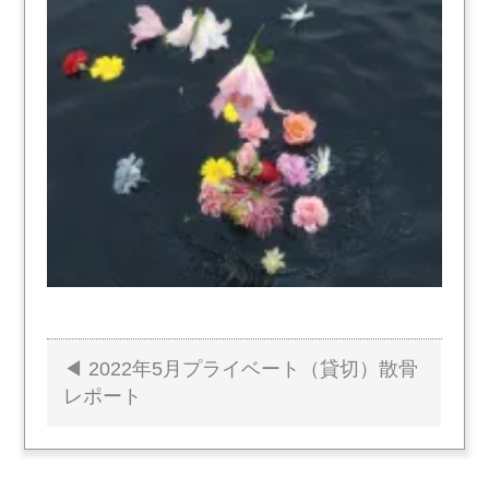
2022年5月プライベート（貸切）散骨
投
レポート
稿
ナ