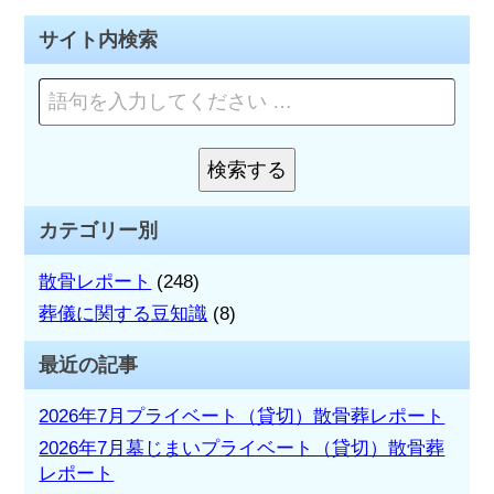
ビ
サイト内検索
ゲ
ペ
ー
ー
ジ
シ
を
検索する
検
検
ョ
索
索:
カテゴリー別
ン
散骨レポート
(248)
葬儀に関する豆知識
(8)
最近の記事
2026年7月プライベート（貸切）散骨葬レポート
2026年7月墓じまいプライベート（貸切）散骨葬
レポート