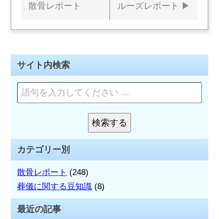
投
散骨レポート
ルーズレポート
稿
ナ
ビ
サイト内検索
ゲ
ペ
ー
ー
ジ
シ
を
検索する
検
検
ョ
索
索:
カテゴリー別
ン
散骨レポート
(248)
葬儀に関する豆知識
(8)
最近の記事