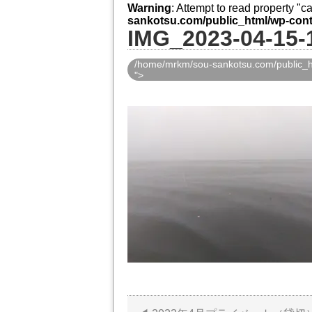
Warning
: Attempt to read property "
sankotsu.com/public_html/wp-cont
IMG_2023-04-15-
/home/mrkm/sou-sankotsu.com/public_ht
">