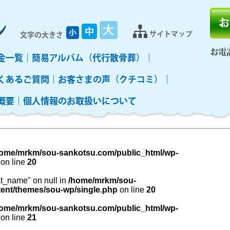
サイトマップ
文字の大きさ
お電
金一覧
簡易アルバム（代行散骨葬）
くあるご質問
お客さまの声（クチコミ）
概要
個人情報のお取扱いについて
ome/mrkm/sou-sankotsu.com/public_html/wp-
on line
20
cat_name" on null in
/home/mrkm/sou-
ent/themes/sou-wp/single.php
on line
20
ome/mrkm/sou-sankotsu.com/public_html/wp-
on line
21