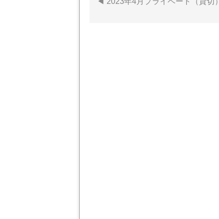
2023年4月プライベート（貸
投
稿
ナ
ビ
ゲ
ー
シ
ョ
ン