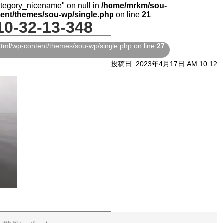
category_nicename" on null in
/home/mrkm/sou-
ent/themes/sou-wp/single.php
on line
21
10-32-13-348
ml/wp-content/themes/sou-wp/single.php on line
27
投稿日: 2023年4月17日 AM 10:12