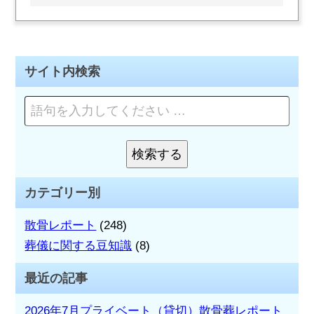
稿
ナ
サイト内検索
ビ
ペ
ゲ
ー
ー
ジ
を
検索する
シ
検
検
索
索:
ョ
カテゴリー別
ン
散骨レポート
(248)
葬儀に関する豆知識
(8)
最近の記事
2026年7月プライベート（貸切）散骨葬レポート