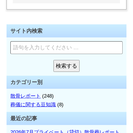
稿
ナ
サイト内検索
ビ
ペ
ゲ
ー
ー
ジ
を
検索する
シ
検
検
索
索:
ョ
カテゴリー別
ン
散骨レポート
(248)
葬儀に関する豆知識
(8)
最近の記事
2026年7月プライベート（貸切）散骨葬レポート