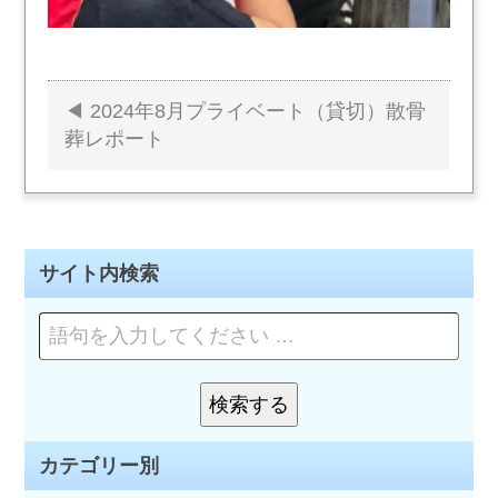
2024年8月プライベート（貸切）散骨
投
葬レポート
稿
ナ
ビ
サイト内検索
ゲ
ペ
ー
ー
ジ
シ
を
検索する
検
検
ョ
索
索:
カテゴリー別
ン