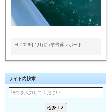
2026年1月代行散骨葬レポート
投
稿
ナ
サイト内検索
ビ
ペ
ゲ
ー
ー
ジ
を
検索する
シ