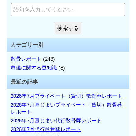
ペ
ー
ー
シ
ジ
を
検索する
ョ
検
検
索
索:
ン
カテゴリー別
散骨レポート
(248)
葬儀に関する豆知識
(8)
最近の記事
2026年7月プライベート（貸切）散骨葬レポート
2026年7月墓じまいプライベート（貸切）散骨葬
レポート
2026年7月墓じまい代行散骨葬レポート
2026年7月代行散骨葬レポート