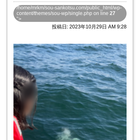
/home/mrkm/sou-sankotsu.com/public_html/wp-
content/themes/sou-wp/single.php on line
27
">
投稿日: 2023年10月29日 AM 9:28