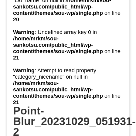
"cat_name" on null in
/home/mrkm/sou-
sankotsu.com/public_html/wp-
content/themes/sou-wp/single.php
on line
20
Warning
: Undefined array key 0 in
/home/mrkm/sou-
sankotsu.com/public_html/wp-
content/themes/sou-wp/single.php
on line
21
Warning
: Attempt to read property
"category_nicename" on null in
/home/mrkm/sou-
sankotsu.com/public_html/wp-
content/themes/sou-wp/single.php
on line
21
Point-
Blur_20231029_051931-
2