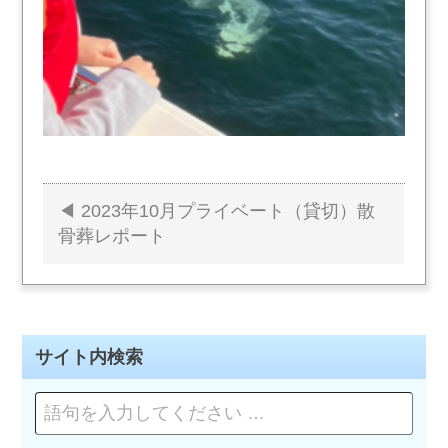
2023年10月プライベート（貸切）散
投
骨葬レポート
稿
ナ
ビ
サイト内検索
ゲ
ペ
ー
ー