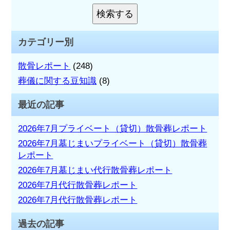
ジ
シ
を
検索する
検
検
ョ
索
索:
カテゴリー別
ン
散骨レポート
(248)
葬儀に関する豆知識
(8)
最近の記事
2026年7月プライベート（貸切）散骨葬レポート
2026年7月墓じまいプライベート（貸切）散骨葬
レポート
2026年7月墓じまい代行散骨葬レポート
2026年7月代行散骨葬レポート
2026年7月代行散骨葬レポート
過去の記事