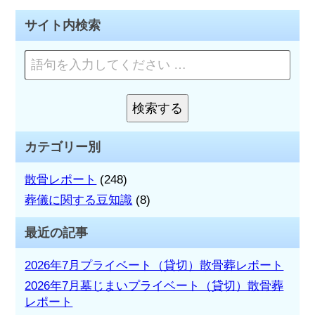
ナ
サイト内検索
ビ
ペ
ゲ
ー
ー
ジ
を
検索する
シ
検
検
索
索:
ョ
カテゴリー別
ン
散骨レポート
(248)
葬儀に関する豆知識
(8)
最近の記事
2026年7月プライベート（貸切）散骨葬レポート
2026年7月墓じまいプライベート（貸切）散骨葬
レポート